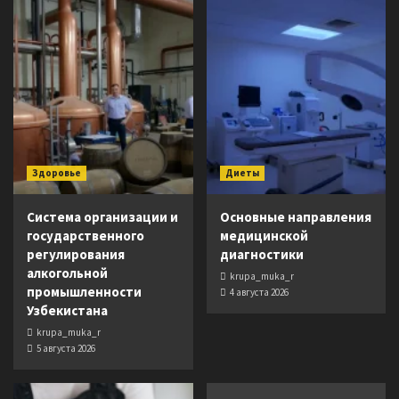
Здоровье
Диеты
Система организации и
Основные направления
государственного
медицинской
регулирования
диагностики
алкогольной
krupa_muka_r
промышленности
4 августа 2026
Узбекистана
krupa_muka_r
5 августа 2026