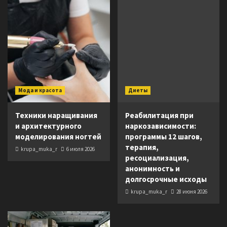
Мода и красота
Диеты
Техники наращивания
Реабилитация при
и архитектурного
наркозависимости:
моделирования ногтей
программы 12 шагов,
терапия,
krupa_muka_r
6 июля 2026
ресоциализация,
анонимность и
долгосрочные исходы
krupa_muka_r
28 июня 2026