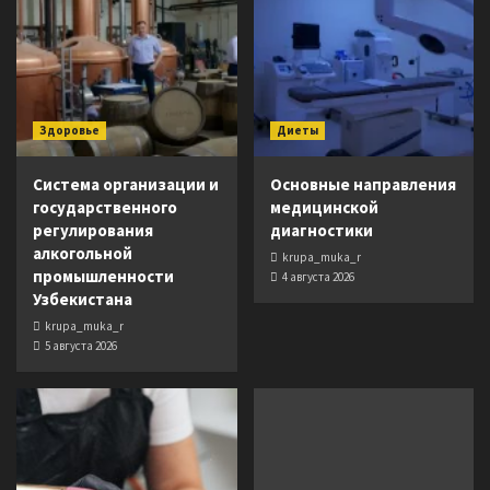
Здоровье
Диеты
Система организации и
Основные направления
государственного
медицинской
регулирования
диагностики
алкогольной
krupa_muka_r
промышленности
4 августа 2026
Узбекистана
krupa_muka_r
5 августа 2026