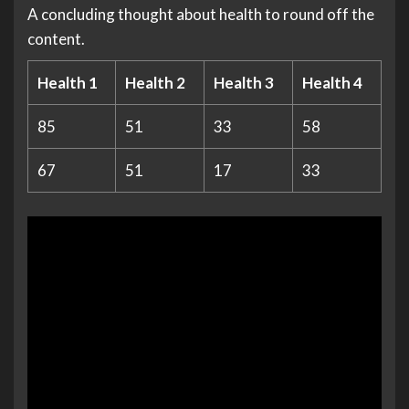
A concluding thought about health to round off the
content.
Health 1
Health 2
Health 3
Health 4
85
51
33
58
67
51
17
33