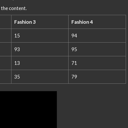
 the content.
Fashion 3
Fashion 4
15
94
93
95
13
71
35
79