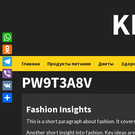
Перейти
K
к
содержимому
WhatsApp
Odnoklassniki
Главная
Продукты питания
Диеты
Здор
Telegram
PW9T3A8V
Viber
VK
Fashion Insights
Отправить
This is a short paragraph about fashion. It cover
Another short insight into fashion. Key ideas are