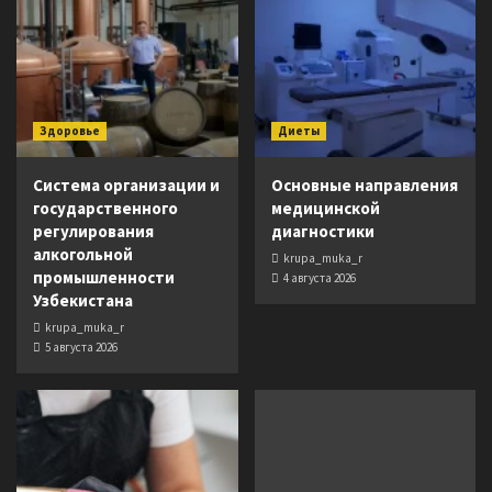
Здоровье
Диеты
Система организации и
Основные направления
государственного
медицинской
регулирования
диагностики
алкогольной
krupa_muka_r
промышленности
4 августа 2026
Узбекистана
krupa_muka_r
5 августа 2026