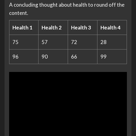
A concluding thought about health to round off the
content.
Health 1
Health 2
Health 3
Health 4
75
57
72
28
96
90
66
99