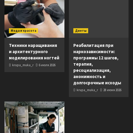
Мода и красота
Диеты
Техники наращивания
Реабилитация при
и архитектурного
наркозависимости:
моделирования ногтей
программы 12 шагов,
терапия,
krupa_muka_r
6 июля 2026
ресоциализация,
анонимность и
долгосрочные исходы
krupa_muka_r
28 июня 2026