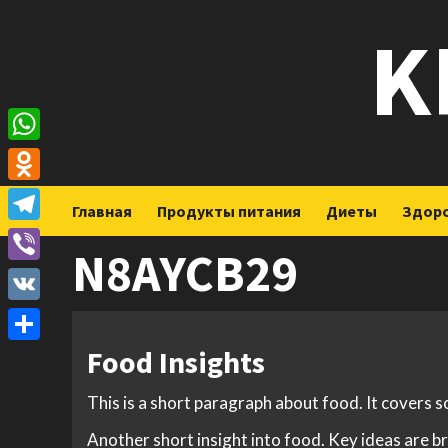
Перейти
K
к
содержимому
WhatsApp
Odnoklassniki
Главная
Продукты питания
Диеты
Здор
Telegram
N8AYCB29
Viber
VK
Food Insights
Отправить
This is a short paragraph about food. It covers 
Another short insight into food. Key ideas are br