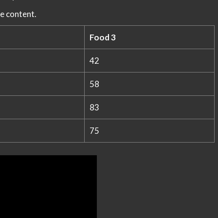
e content.
Food 3
42
58
83
75