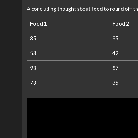
A concluding thought about food to round off th
Food 1
Food 2
35
95
53
42
93
87
73
35