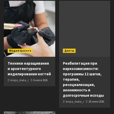
Мода и красота
Диеты
Техники наращивания
Реабилитация при
и архитектурного
наркозависимости:
моделирования ногтей
программы 12 шагов,
терапия,
krupa_muka_r
6 июля 2026
ресоциализация,
анонимность и
долгосрочные исходы
krupa_muka_r
28 июня 2026