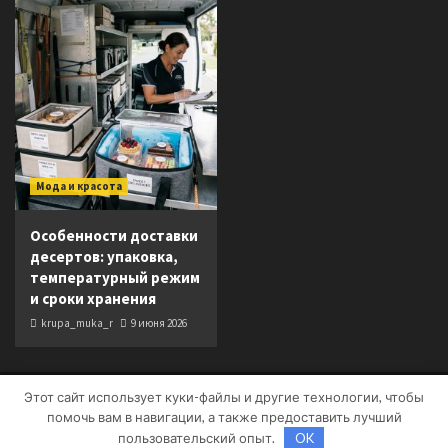
Мода и красота
Особенности доставки
десертов: упаковка,
температурный режим
и сроки хранения
krupa_muka_r
9 июня 2026
Этот сайт использует куки-файлы и другие технологии, чтобы
Copyright © Все права защищены.
|
CoverNews
от AF
помочь вам в навигации, а также предоставить лучший
themes.
пользовательский опыт.
OK