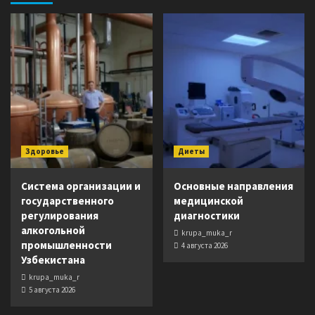
Здоровье
Диеты
Система организации и
Основные направления
государственного
медицинской
регулирования
диагностики
алкогольной
krupa_muka_r
промышленности
4 августа 2026
Узбекистана
krupa_muka_r
5 августа 2026