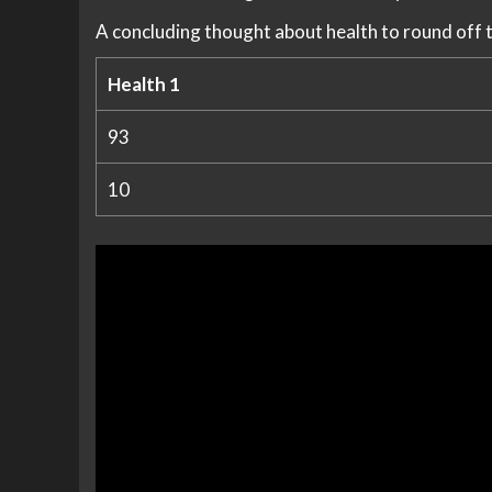
A concluding thought about health to round off 
Health 1
93
10