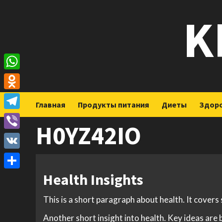
Перейти
K
к
содержимому
WhatsApp
Odnoklassniki
Главная
Продукты питания
Диеты
Здор
Telegram
H0YZ42IO
Viber
VK
Health Insights
Отправить
This is a short paragraph about health. It covers
Another short insight into health. Key ideas are 