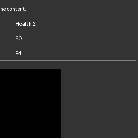
the content.
Health 2
90
94