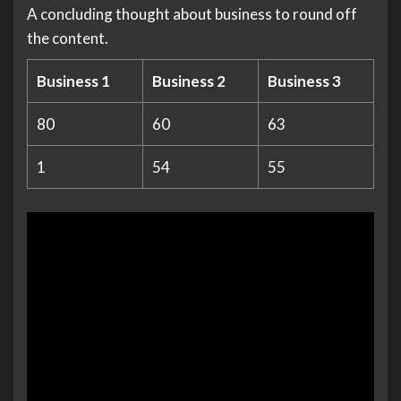
A concluding thought about business to round off
the content.
Business 1
Business 2
Business 3
80
60
63
1
54
55