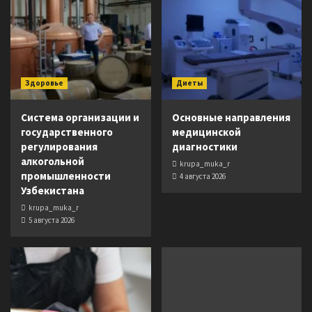
Здоровье
Диеты
Система организации и
Основные направления
государственного
медицинской
регулирования
диагностики
алкогольной
krupa_muka_r
промышленности
4 августа 2026
Узбекистана
krupa_muka_r
5 августа 2026