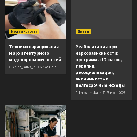
Мода и красота
Диеты
Техники наращивания
Реабилитация при
и архитектурного
наркозависимости:
моделирования ногтей
программы 12 шагов,
терапия,
krupa_muka_r
6 июля 2026
ресоциализация,
анонимность и
долгосрочные исходы
krupa_muka_r
28 июня 2026