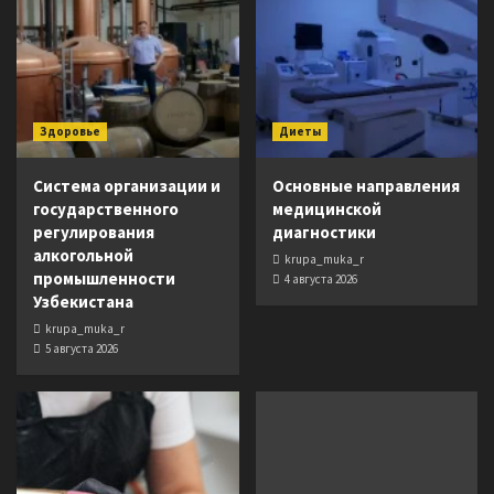
Здоровье
Диеты
Система организации и
Основные направления
государственного
медицинской
регулирования
диагностики
алкогольной
krupa_muka_r
промышленности
4 августа 2026
Узбекистана
krupa_muka_r
5 августа 2026