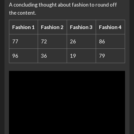
A concluding thought about fashion to round off
the content.
Fashion 1
Fashion 2
Fashion 3
Fashion 4
77
72
26
86
96
36
19
79