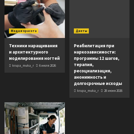
Мода и красота
Диеты
Техники наращивания
Реабилитация при
и архитектурного
наркозависимости:
моделирования ногтей
программы 12 шагов,
терапия,
krupa_muka_r
6 июля 2026
ресоциализация,
анонимность и
долгосрочные исходы
krupa_muka_r
28 июня 2026