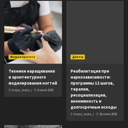
Мода и красота
Диеты
Техники наращивания
Реабилитация при
и архитектурного
наркозависимости:
моделирования ногтей
программы 12 шагов,
терапия,
krupa_muka_r
6 июля 2026
ресоциализация,
анонимность и
долгосрочные исходы
krupa_muka_r
28 июня 2026