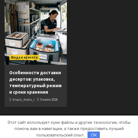
Мода и красота
Особенности доставки
десертов: упаковка,
температурный режим
и сроки хранения
krupa_muka_r
9 июня 2026
Этот сайт использует куки-файлы и другие технологии, чтобы
Copyright © Все права защищены.
|
CoverNews
от AF
помочь вам в навигации, а также предоставить лучший
themes.
пользовательский опыт.
OK