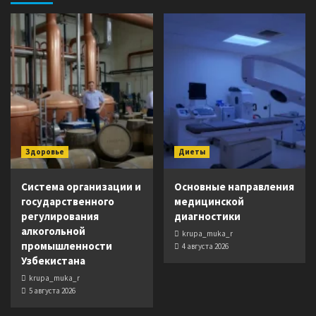
Здоровье
Диеты
Система организации и
Основные направления
государственного
медицинской
регулирования
диагностики
алкогольной
krupa_muka_r
промышленности
4 августа 2026
Узбекистана
krupa_muka_r
5 августа 2026