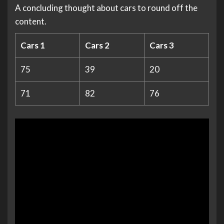
A concluding thought about cars to round off the
content.
Cars 1
Cars 2
Cars 3
75
39
20
71
82
76