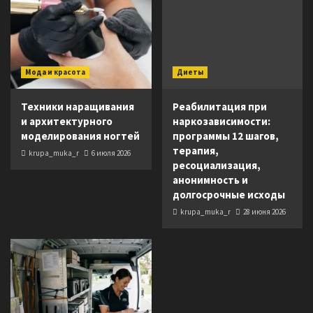
Мода и красота
Диеты
Техники наращивания
Реабилитация при
и архитектурного
наркозависимости:
моделирования ногтей
программы 12 шагов,
терапия,
krupa_muka_r
6 июля 2026
ресоциализация,
анонимность и
долгосрочные исходы
krupa_muka_r
28 июня 2026