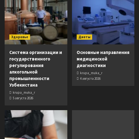
Здоровье
Диеты
Система организации и
Основные направления
государственного
медицинской
регулирования
диагностики
алкогольной
krupa_muka_r
промышленности
4 августа 2026
Узбекистана
krupa_muka_r
5 августа 2026