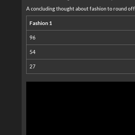
A concluding thought about fashion to round off
Fashion 1
96
54
27