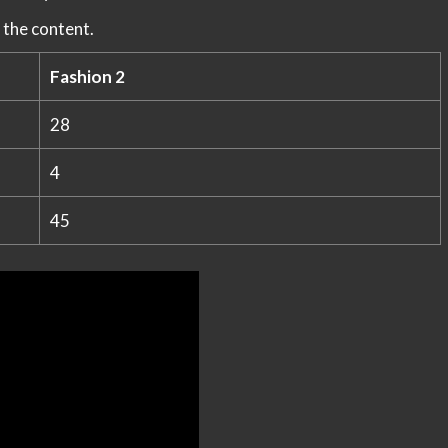
 the content.
Fashion 2
28
4
45