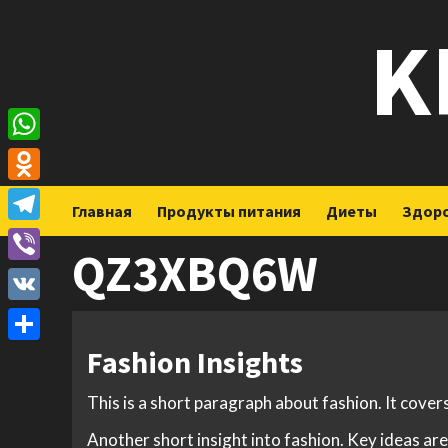
Перейти
K
к
содержимому
WhatsApp
Odnoklassniki
Главная
Продукты питания
Диеты
Здор
Telegram
QZ3XBQ6W
Viber
VK
Fashion Insights
Отправить
This is a short paragraph about fashion. It cover
Another short insight into fashion. Key ideas are