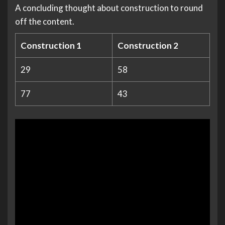
A concluding thought about construction to round
off the content.
Construction 1
Construction 2
29
58
77
43