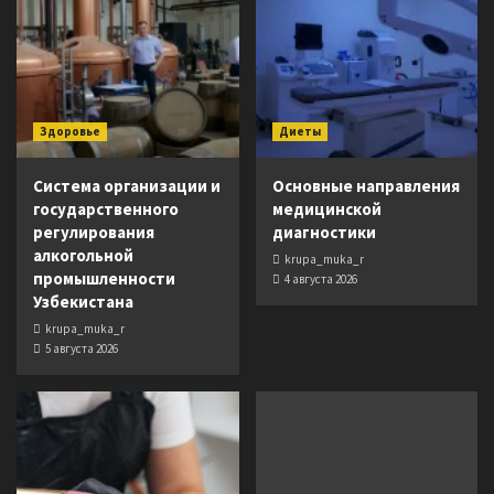
Здоровье
Диеты
Система организации и
Основные направления
государственного
медицинской
регулирования
диагностики
алкогольной
krupa_muka_r
промышленности
4 августа 2026
Узбекистана
krupa_muka_r
5 августа 2026