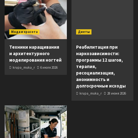
Мода и красота
Диеты
Техники наращивания
Реабилитация при
и архитектурного
наркозависимости:
моделирования ногтей
программы 12 шагов,
терапия,
krupa_muka_r
6 июля 2026
ресоциализация,
анонимность и
долгосрочные исходы
krupa_muka_r
28 июня 2026