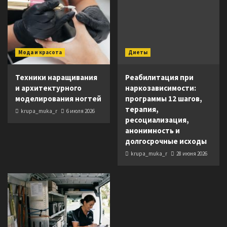
Мода и красота
Диеты
Техники наращивания
Реабилитация при
и архитектурного
наркозависимости:
моделирования ногтей
программы 12 шагов,
терапия,
krupa_muka_r
6 июля 2026
ресоциализация,
анонимность и
долгосрочные исходы
krupa_muka_r
28 июня 2026