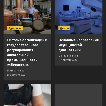
Здоровье
Диеты
Система организации и
Основные направления
государственного
медицинской
регулирования
диагностики
алкогольной
krupa_muka_r
промышленности
4 августа 2026
Узбекистана
krupa_muka_r
5 августа 2026