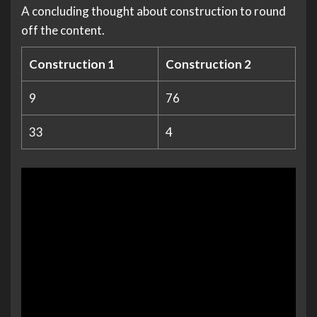
A concluding thought about construction to round
off the content.
Construction 1
Construction 2
9
76
33
4