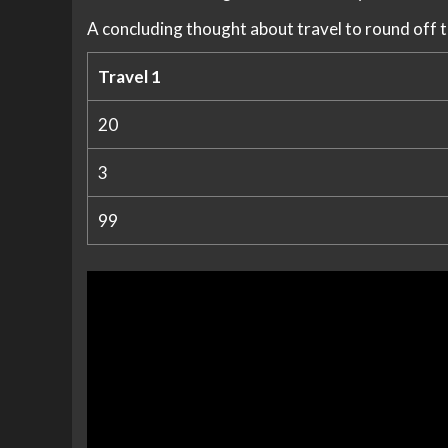
A concluding thought about travel to round off 
Travel 1
20
3
99