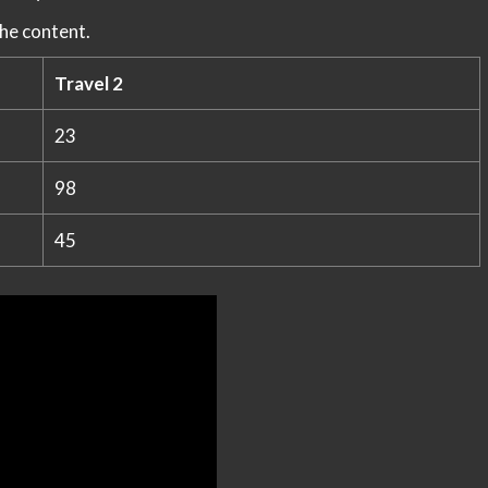
the content.
Travel 2
23
98
45