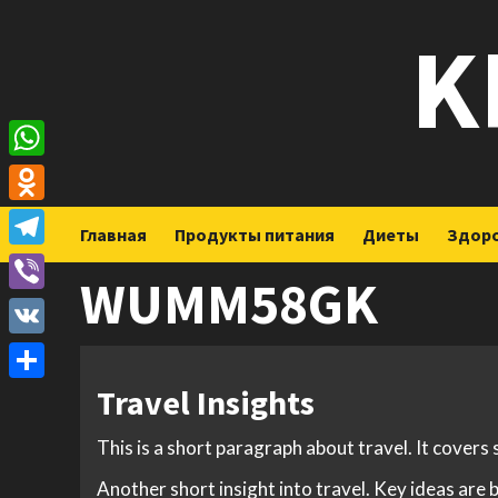
Перейти
K
к
содержимому
WhatsApp
Odnoklassniki
Главная
Продукты питания
Диеты
Здор
Telegram
WUMM58GK
Viber
VK
Travel Insights
Отправить
This is a short paragraph about travel. It covers
Another short insight into travel. Key ideas are 