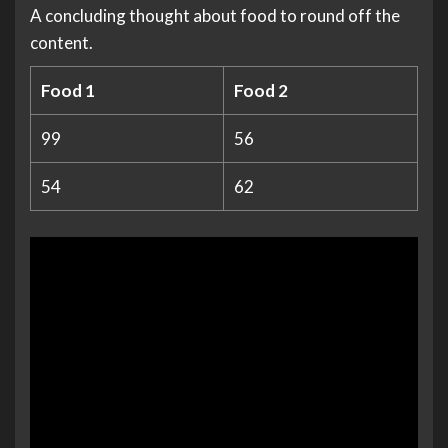
A concluding thought about food to round off the
content.
Food 1
Food 2
99
56
54
62