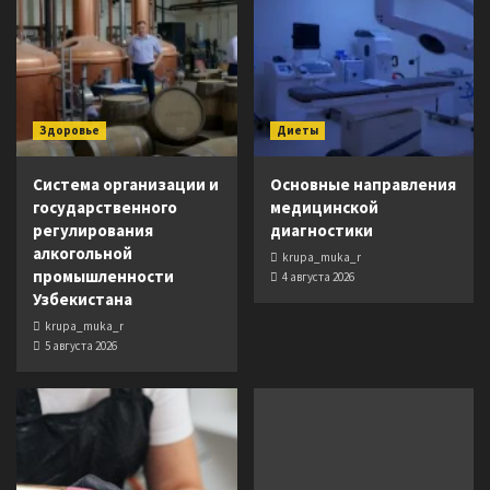
Здоровье
Диеты
Система организации и
Основные направления
государственного
медицинской
регулирования
диагностики
алкогольной
krupa_muka_r
промышленности
4 августа 2026
Узбекистана
krupa_muka_r
5 августа 2026