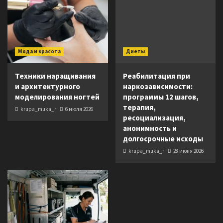
Мода и красота
Диеты
Техники наращивания
Реабилитация при
и архитектурного
наркозависимости:
моделирования ногтей
программы 12 шагов,
терапия,
krupa_muka_r
6 июля 2026
ресоциализация,
анонимность и
долгосрочные исходы
krupa_muka_r
28 июня 2026