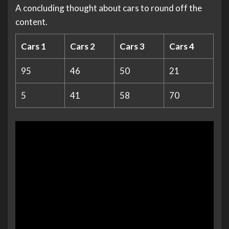
A concluding thought about cars to round off the
content.
Cars 1
Cars 2
Cars 3
Cars 4
95
46
50
21
5
41
58
70