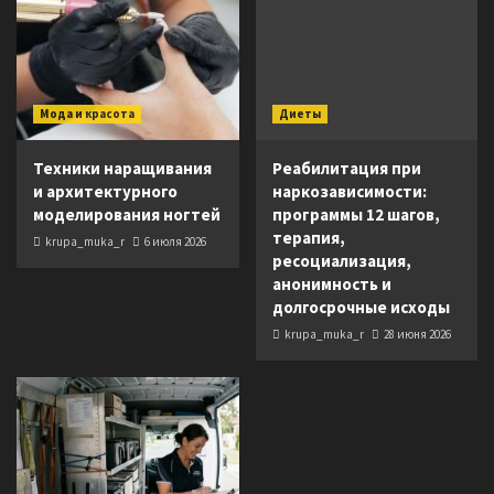
Мода и красота
Диеты
Техники наращивания
Реабилитация при
и архитектурного
наркозависимости:
моделирования ногтей
программы 12 шагов,
терапия,
krupa_muka_r
6 июля 2026
ресоциализация,
анонимность и
долгосрочные исходы
krupa_muka_r
28 июня 2026