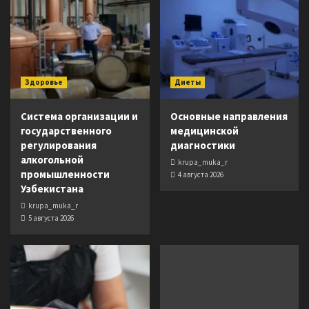
Здоровье
Диеты
Система организации и
Основные направления
государственного
медицинской
регулирования
диагностики
алкогольной
krupa_muka_r
промышленности
4 августа 2026
Узбекистана
krupa_muka_r
5 августа 2026