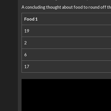
A concluding thought about food to round off th
Food 1
19
2
6
17