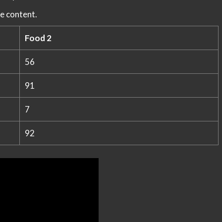
e content.
Food 2
56
91
7
92