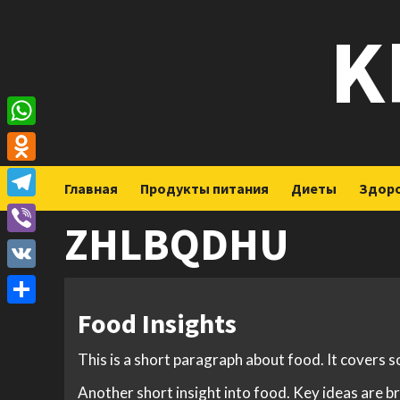
Перейти
K
к
содержимому
WhatsApp
Odnoklassniki
Главная
Продукты питания
Диеты
Здор
Telegram
ZHLBQDHU
Viber
VK
Food Insights
Отправить
This is a short paragraph about food. It covers 
Another short insight into food. Key ideas are br