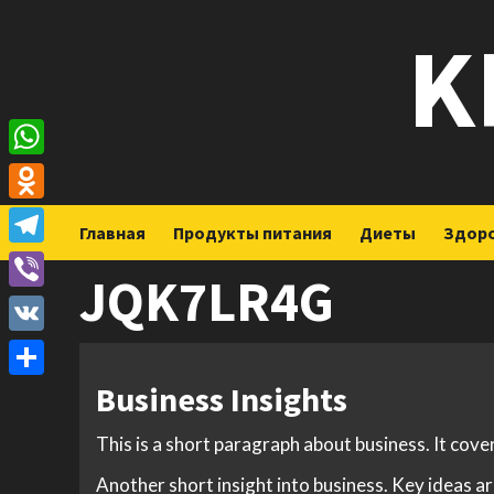
Перейти
K
к
содержимому
WhatsApp
Odnoklassniki
Главная
Продукты питания
Диеты
Здор
Telegram
JQK7LR4G
Viber
VK
Business Insights
Отправить
This is a short paragraph about business. It cove
Another short insight into business. Key ideas ar