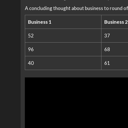
A concluding thought about business to round of
Business 1
Business 2
52
37
96
68
40
61