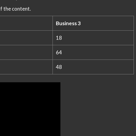
f the content.
Business 3
18
64
48