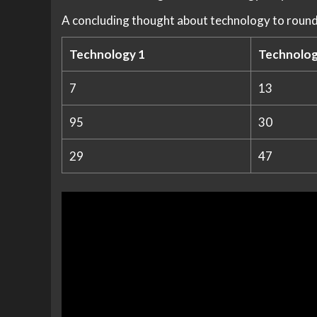
A concluding thought about technology to round
Technology 1
Technolog
7
13
95
30
29
47