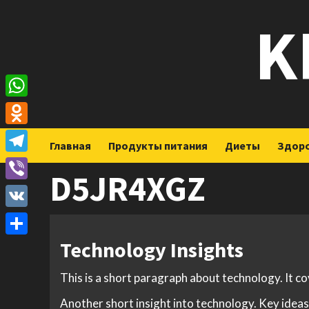
Перейти
K
к
содержимому
WhatsApp
Odnoklassniki
Главная
Продукты питания
Диеты
Здор
Telegram
D5JR4XGZ
Viber
VK
Technology Insights
Отправить
This is a short paragraph about technology. It c
Another short insight into technology. Key ideas 