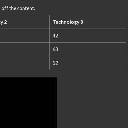
 off the content.
y 2
Technology 3
42
63
52