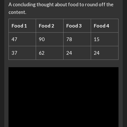
A concluding thought about food to round off the
content.
Food 1
Food 2
Food 3
Food 4
47
90
78
15
37
62
24
24