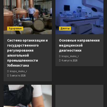
Здоровье
Диеты
Система организации и
Основные направления
государственного
медицинской
регулирования
диагностики
алкогольной
krupa_muka_r
промышленности
4 августа 2026
Узбекистана
krupa_muka_r
5 августа 2026