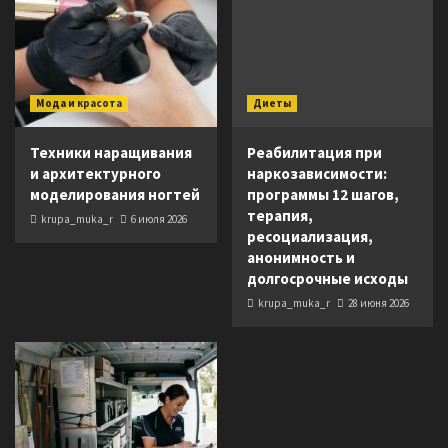
Мода и красота
Диеты
Техники наращивания
Реабилитация при
и архитектурного
наркозависимости:
моделирования ногтей
программы 12 шагов,
терапия,
krupa_muka_r
6 июля 2026
ресоциализация,
анонимность и
долгосрочные исходы
krupa_muka_r
28 июня 2026