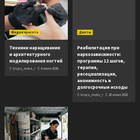
Мода и красота
Диеты
Техники наращивания
Реабилитация при
и архитектурного
наркозависимости:
моделирования ногтей
программы 12 шагов,
терапия,
krupa_muka_r
6 июля 2026
ресоциализация,
анонимность и
долгосрочные исходы
krupa_muka_r
28 июня 2026