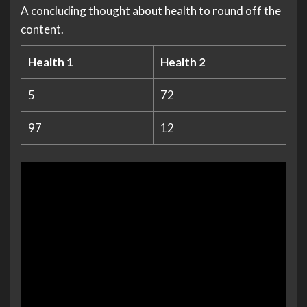
A concluding thought about health to round off the
content.
Health 1
Health 2
5
72
97
12