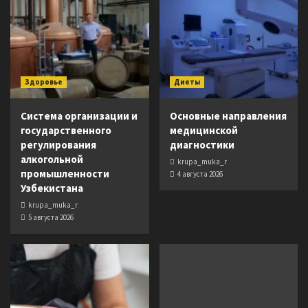
Здоровье
Диеты
Система организации и
Основные направления
государственного
медицинской
регулирования
диагностики
алкогольной
krupa_muka_r
промышленности
4 августа 2026
Узбекистана
krupa_muka_r
5 августа 2026