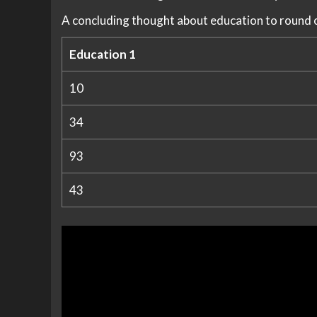
A concluding thought about education to round o
Education 1
10
34
93
43