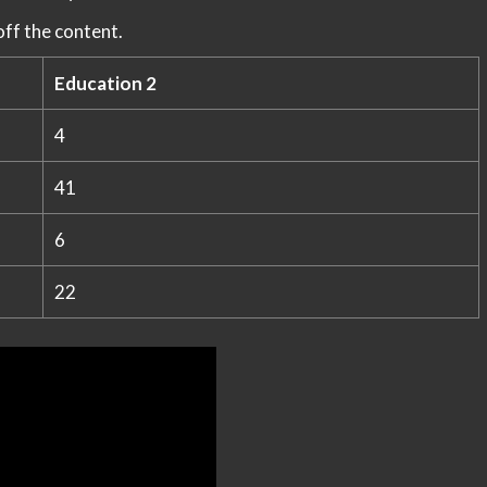
ff the content.
Education 2
4
41
6
22