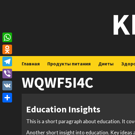
Перейти
K
к
содержимому
WhatsApp
Odnoklassniki
Главная
Продукты питания
Диеты
Здор
Telegram
WQWF5I4C
Viber
VK
Education Insights
Отправить
This is a short paragraph about education. It co
Another short insight into education. Key ideas a