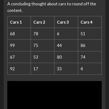
A concluding thought about cars to round off the
content.
Cars 1
Cars 2
Cars 3
Cars 4
68
78
6
51
99
75
44
86
67
53
80
74
92
17
33
4