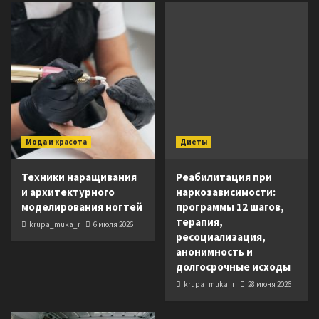
Мода и красота
Диеты
Техники наращивания
Реабилитация при
и архитектурного
наркозависимости:
моделирования ногтей
программы 12 шагов,
терапия,
krupa_muka_r
6 июля 2026
ресоциализация,
анонимность и
долгосрочные исходы
krupa_muka_r
28 июня 2026