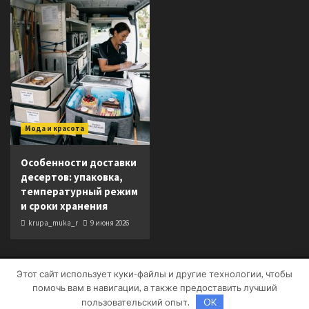
Мода и красота
Особенности доставки
десертов: упаковка,
температурный режим
и сроки хранения
krupa_muka_r
9 июня 2026
Этот сайт использует куки-файлы и другие технологии, чтобы
Copyright © Все права защищены.
|
CoverNews
от AF
помочь вам в навигации, а также предоставить лучший
themes.
пользовательский опыт.
OK