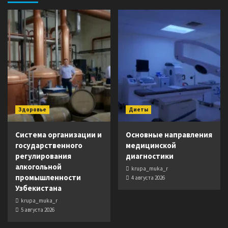
Здоровье
Диеты
Система организации и
Основные направления
государственного
медицинской
регулирования
диагностики
алкогольной
krupa_muka_r
промышленности
4 августа 2026
Узбекистана
krupa_muka_r
5 августа 2026