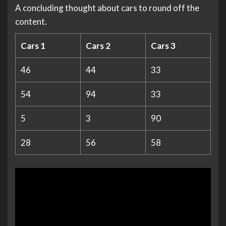
A concluding thought about cars to round off the
content.
Cars 1
Cars 2
Cars 3
46
44
33
54
94
33
5
3
90
28
56
58