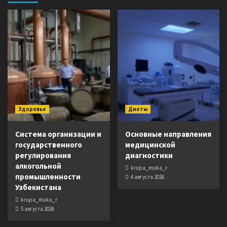
Здоровье
Диеты
Система организации и
Основные направления
государственного
медицинской
регулирования
диагностики
алкогольной
krupa_muka_r
промышленности
4 августа 2026
Узбекистана
krupa_muka_r
5 августа 2026