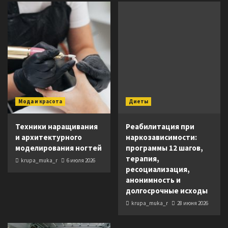
Мода и красота
Диеты
Техники наращивания
Реабилитация при
и архитектурного
наркозависимости:
моделирования ногтей
программы 12 шагов,
терапия,
krupa_muka_r
6 июля 2026
ресоциализация,
анонимность и
долгосрочные исходы
krupa_muka_r
28 июня 2026