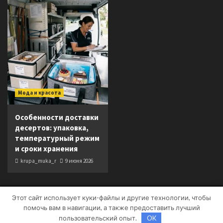
Мода и красота
Особенности доставки
десертов: упаковка,
температурный режим
и сроки хранения
krupa_muka_r
9 июня 2026
Этот сайт использует куки-файлы и другие технологии, чтобы
Copyright © Все права защищены.
|
CoverNews
от AF
помочь вам в навигации, а также предоставить лучший
themes.
пользовательский опыт.
OK