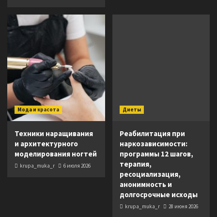
Мода и красота
Диеты
Техники наращивания
Реабилитация при
и архитектурного
наркозависимости:
моделирования ногтей
программы 12 шагов,
терапия,
krupa_muka_r
6 июля 2026
ресоциализация,
анонимность и
долгосрочные исходы
krupa_muka_r
28 июня 2026