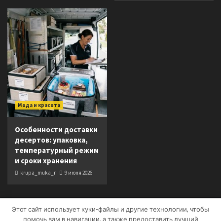
Мода и красота
Особенности доставки
десертов: упаковка,
температурный режим
и сроки хранения
krupa_muka_r
9 июня 2026
Этот сайт использует куки-файлы и другие технологии, чтобы
Copyright © Все права защищены.
|
CoverNews
от AF
помочь вам в навигации, а также предоставить лучший