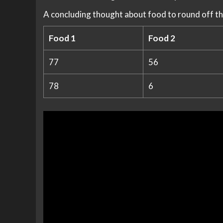
A concluding thought about food to round off th
Food 1
Food 2
77
56
78
6