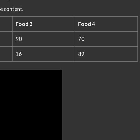
e content.
Food 3
Food 4
90
70
16
89