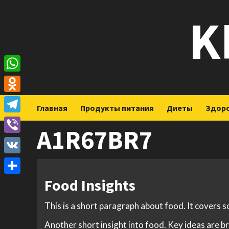
Перейти
K
к
содержимому
WhatsApp
Odnoklassniki
Главная
Продукты питания
Диеты
Здор
Telegram
A1R67BR7
Viber
VK
Food Insights
Отправить
This is a short paragraph about food. It covers 
Another short insight into food. Key ideas are br