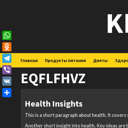
Перейти
K
к
содержимому
WhatsApp
Odnoklassniki
Главная
Продукты питания
Диеты
Здор
Telegram
EQFLFHVZ
Viber
VK
Health Insights
Отправить
This is a short paragraph about health. It covers
Another short insight into health. Key ideas are 