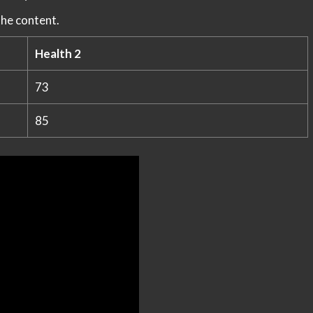
the content.
Health 2
73
85