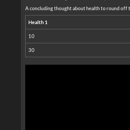
A concluding thought about health to round off 
Health 1
10
30