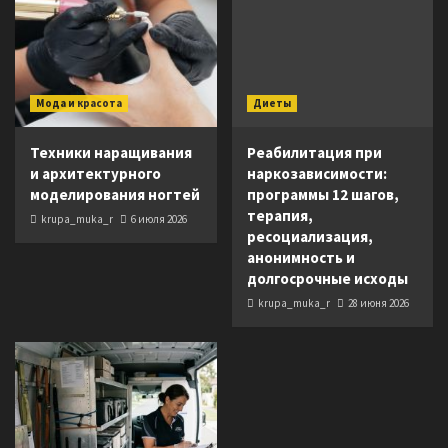
Мода и красота
Диеты
Техники наращивания
Реабилитация при
и архитектурного
наркозависимости:
моделирования ногтей
программы 12 шагов,
терапия,
krupa_muka_r
6 июля 2026
ресоциализация,
анонимность и
долгосрочные исходы
krupa_muka_r
28 июня 2026