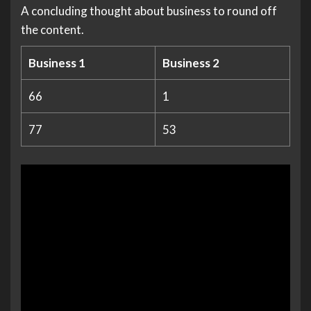
A concluding thought about business to round off
the content.
Business 1
Business 2
66
1
77
53