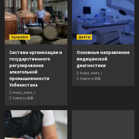
Здоровье
Диеты
Система организации и
Основные направления
государственного
медицинской
регулирования
диагностики
алкогольной
krupa_muka_r
промышленности
4 августа 2026
Узбекистана
krupa_muka_r
5 августа 2026