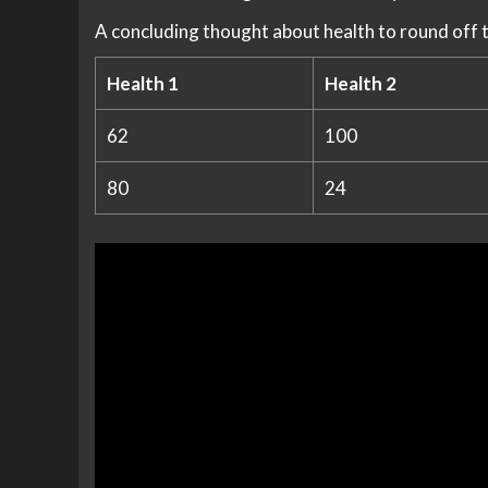
A concluding thought about health to round off 
Health 1
Health 2
62
100
80
24