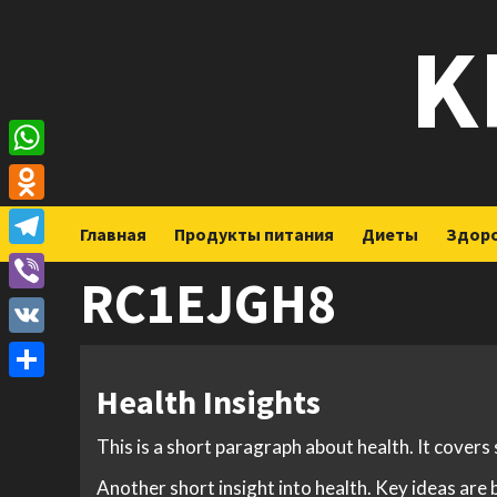
Перейти
K
к
содержимому
WhatsApp
Odnoklassniki
Главная
Продукты питания
Диеты
Здор
Telegram
RC1EJGH8
Viber
VK
Health Insights
Отправить
This is a short paragraph about health. It covers
Another short insight into health. Key ideas are 