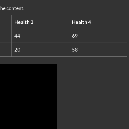
the content.
Health 3
Health 4
44
69
20
58