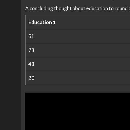
A concluding thought about education to round o
Education 1
51
73
48
20