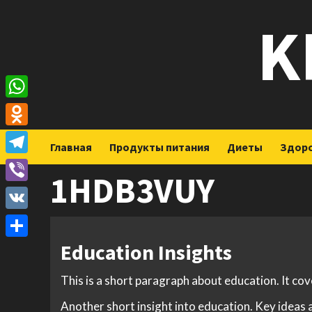
Перейти
K
к
содержимому
WhatsApp
Odnoklassniki
Главная
Продукты питания
Диеты
Здор
Telegram
1HDB3VUY
Viber
VK
Education Insights
Отправить
This is a short paragraph about education. It co
Another short insight into education. Key ideas a