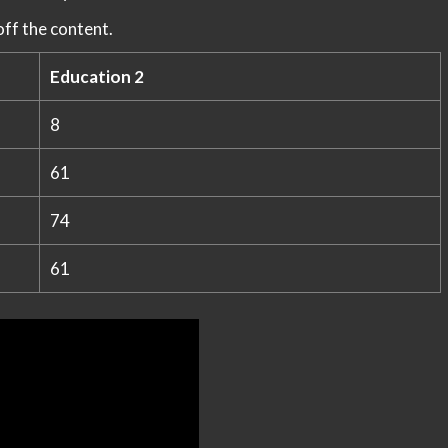
ff the content.
Education 2
8
61
74
61