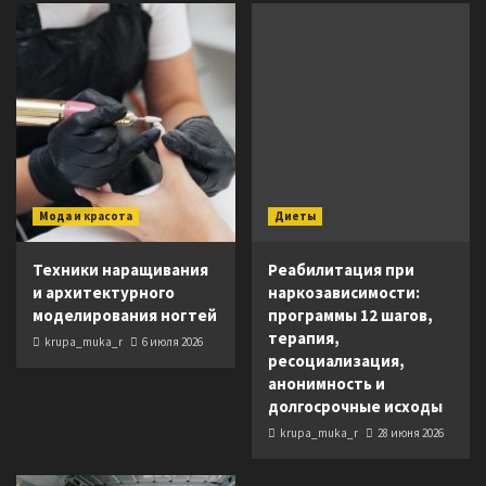
Мода и красота
Диеты
Техники наращивания
Реабилитация при
и архитектурного
наркозависимости:
моделирования ногтей
программы 12 шагов,
терапия,
krupa_muka_r
6 июля 2026
ресоциализация,
анонимность и
долгосрочные исходы
krupa_muka_r
28 июня 2026