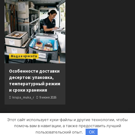
Мода и красота
Особенности доставки
десертов: упаковка,
температурный режим
и сроки хранения
krupa_muka_r
9 июня 2026
Этот сайт использует куки-файлы и другие технологии, чтобы
Copyright © Все права защищены.
|
CoverNews
от AF
помочь вам в навигации, а также предоставить лучший
themes.
пользовательский опыт.
OK