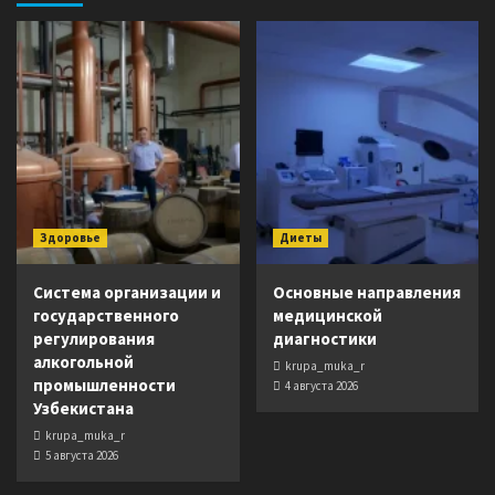
Здоровье
Диеты
Система организации и
Основные направления
государственного
медицинской
регулирования
диагностики
алкогольной
krupa_muka_r
промышленности
4 августа 2026
Узбекистана
krupa_muka_r
5 августа 2026