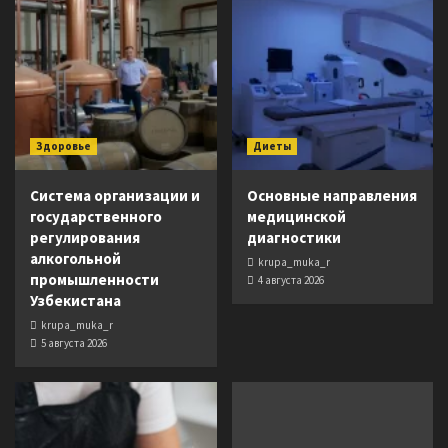
Здоровье
Диеты
Система организации и
Основные направления
государственного
медицинской
регулирования
диагностики
алкогольной
krupa_muka_r
промышленности
4 августа 2026
Узбекистана
krupa_muka_r
5 августа 2026