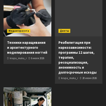
Мода и красота
Диеты
Техники наращивания
Реабилитация при
и архитектурного
наркозависимости:
моделирования ногтей
программы 12 шагов,
терапия,
krupa_muka_r
6 июля 2026
ресоциализация,
анонимность и
долгосрочные исходы
krupa_muka_r
28 июня 2026