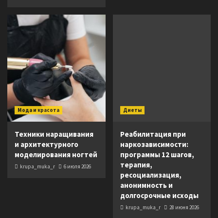
Мода и красота
Диеты
Техники наращивания
Реабилитация при
и архитектурного
наркозависимости:
моделирования ногтей
программы 12 шагов,
терапия,
krupa_muka_r
6 июля 2026
ресоциализация,
анонимность и
долгосрочные исходы
krupa_muka_r
28 июня 2026