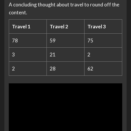
A concluding thought about travel to round off the
content.
Travel 1
Travel 2
Travel 3
78
59
75
3
21
2
2
28
62