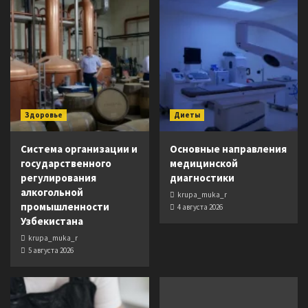
Здоровье
Диеты
Система организации и
Основные направления
государственного
медицинской
регулирования
диагностики
алкогольной
krupa_muka_r
промышленности
4 августа 2026
Узбекистана
krupa_muka_r
5 августа 2026