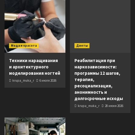
Мода и красота
Диеты
Техники наращивания
Реабилитация при
и архитектурного
наркозависимости:
моделирования ногтей
программы 12 шагов,
терапия,
krupa_muka_r
6 июля 2026
ресоциализация,
анонимность и
долгосрочные исходы
krupa_muka_r
28 июня 2026