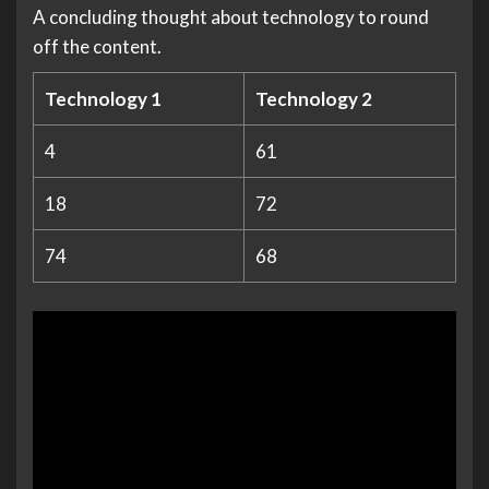
A concluding thought about technology to round
off the content.
Technology 1
Technology 2
4
61
18
72
74
68