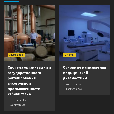
Здоровье
Диеты
Система организации и
Основные направления
государственного
медицинской
регулирования
диагностики
алкогольной
krupa_muka_r
промышленности
4 августа 2026
Узбекистана
krupa_muka_r
5 августа 2026