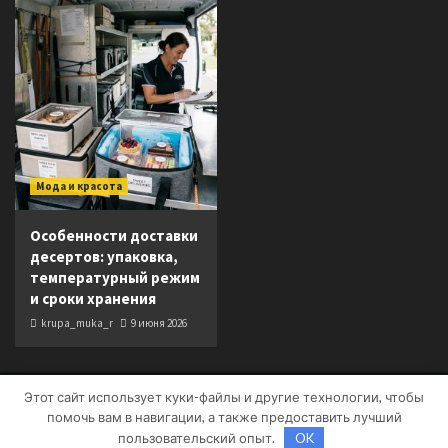
Мода и красота
Особенности доставки
десертов: упаковка,
температурный режим
и сроки хранения
krupa_muka_r
9 июня 2026
Этот сайт использует куки-файлы и другие технологии, чтобы
Copyright © Все права защищены.
|
CoverNews
от AF
помочь вам в навигации, а также предоставить лучший
themes.
пользовательский опыт.
OK