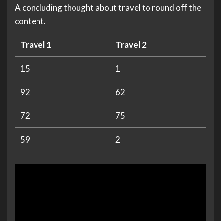
A concluding thought about travel to round off the
content.
Travel 1
Travel 2
15
1
92
62
72
75
59
2