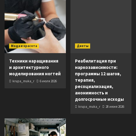
Мода и красота
Диеты
Техники наращивания
Реабилитация при
и архитектурного
наркозависимости:
моделирования ногтей
программы 12 шагов,
терапия,
krupa_muka_r
6 июля 2026
ресоциализация,
анонимность и
долгосрочные исходы
krupa_muka_r
28 июня 2026