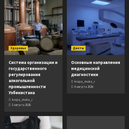
Здоровье
Диеты
Система организации и
Основные направления
государственного
медицинской
регулирования
диагностики
алкогольной
krupa_muka_r
промышленности
4 августа 2026
Узбекистана
krupa_muka_r
5 августа 2026