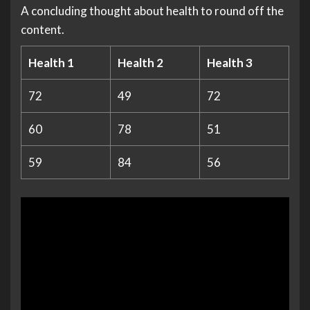
A concluding thought about health to round off the
content.
Health 1
Health 2
Health 3
72
49
72
60
78
51
59
84
56