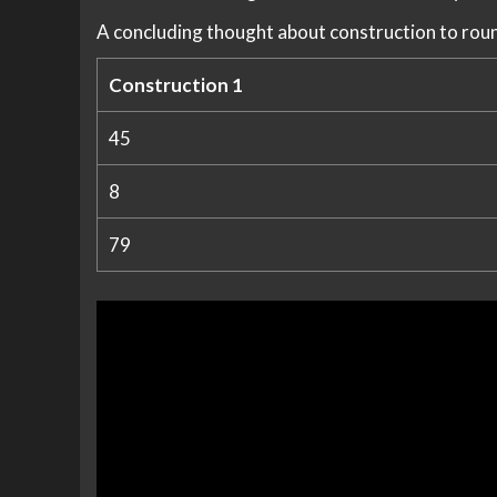
A concluding thought about construction to roun
Construction 1
45
8
79