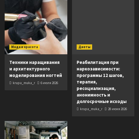
Мода и красота
Диеты
Техники наращивания
Реабилитация при
и архитектурного
наркозависимости:
моделирования ногтей
программы 12 шагов,
терапия,
krupa_muka_r
6 июля 2026
ресоциализация,
анонимность и
долгосрочные исходы
krupa_muka_r
28 июня 2026