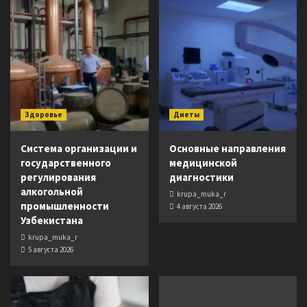
Здоровье
Диеты
Система организации и
Основные направления
государственного
медицинской
регулирования
диагностики
алкогольной
krupa_muka_r
промышленности
4 августа 2026
Узбекистана
krupa_muka_r
5 августа 2026