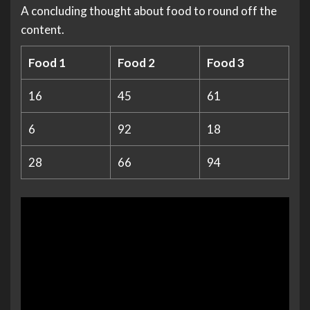
A concluding thought about food to round off the
content.
Food 1
Food 2
Food 3
16
45
61
6
92
18
28
66
94