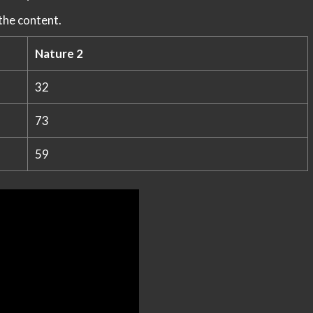
the content.
Nature 2
32
73
59