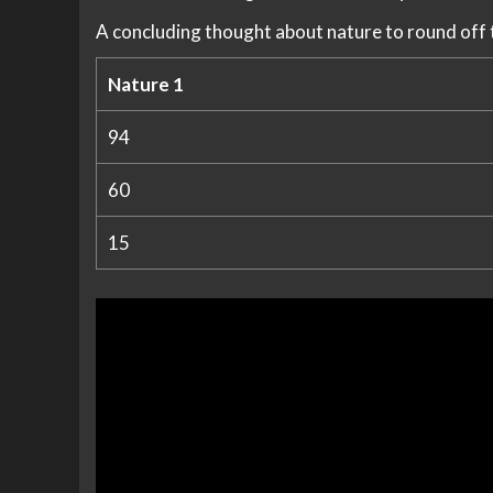
A concluding thought about nature to round off 
Nature 1
94
60
15