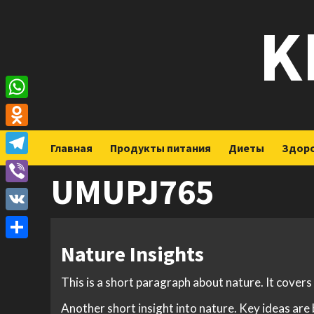
Перейти
K
к
содержимому
WhatsApp
Odnoklassniki
Главная
Продукты питания
Диеты
Здор
Telegram
UMUPJ765
Viber
VK
Nature Insights
Отправить
This is a short paragraph about nature. It covers
Another short insight into nature. Key ideas are 