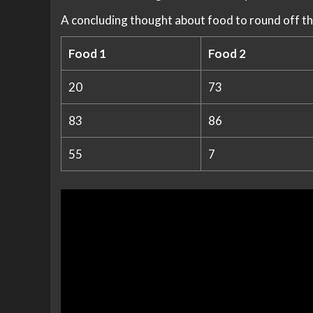
A concluding thought about food to round off th
Food 1
Food 2
20
73
83
86
55
7