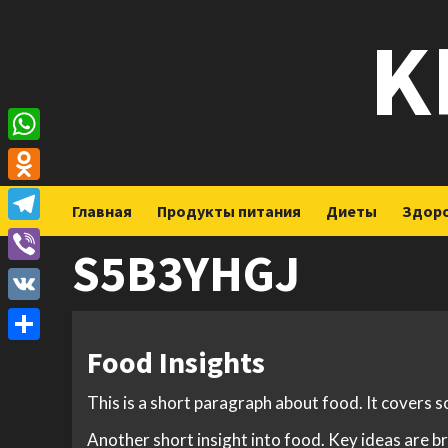
Перейти
K
к
содержимому
WhatsApp
Odnoklassniki
Главная
Продукты питания
Диеты
Здор
Telegram
S5B3YHGJ
Viber
VK
Food Insights
Отправить
This is a short paragraph about food. It covers 
Another short insight into food. Key ideas are br