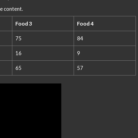
e content.
Food 3
Food 4
75
84
16
9
65
57