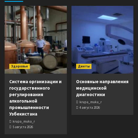
Здоровье
Диеты
Система организации и
Основные направления
государственного
медицинской
регулирования
диагностики
алкогольной
krupa_muka_r
промышленности
4 августа 2026
Узбекистана
krupa_muka_r
5 августа 2026