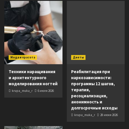
Мода и красота
Диеты
Техники наращивания
Реабилитация при
и архитектурного
наркозависимости:
моделирования ногтей
программы 12 шагов,
терапия,
krupa_muka_r
6 июля 2026
ресоциализация,
анонимность и
долгосрочные исходы
krupa_muka_r
28 июня 2026