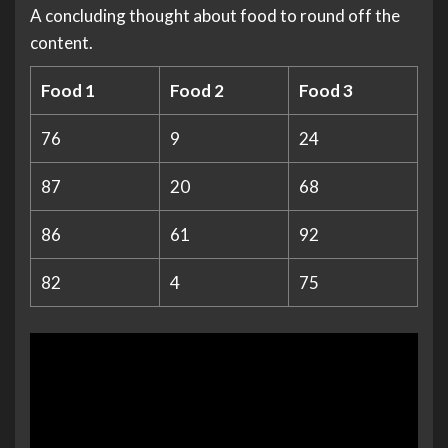
A concluding thought about food to round off the
content.
Food 1
Food 2
Food 3
76
9
24
87
20
68
86
61
92
82
4
75