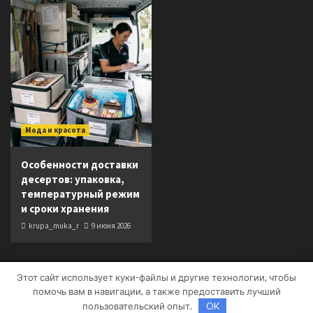
Мода и красота
Особенности доставки
десертов: упаковка,
температурный режим
и сроки хранения
krupa_muka_r
9 июня 2026
Этот сайт использует куки-файлы и другие технологии, чтобы
Copyright © Все права защищены.
|
CoverNews
от AF
помочь вам в навигации, а также предоставить лучший
themes.
пользовательский опыт.
OK