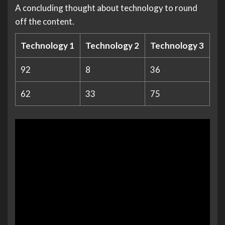
A concluding thought about technology to round
off the content.
Technology 1
Technology 2
Technology 3
92
8
36
62
33
75