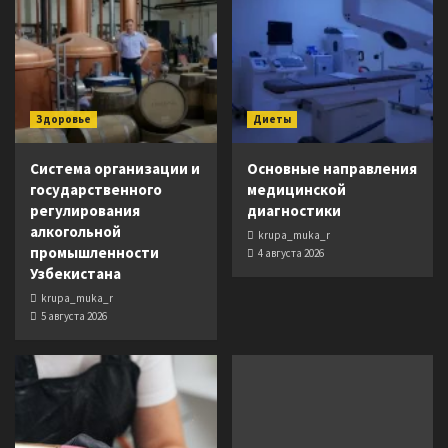
Здоровье
Диеты
Система организации и
Основные направления
государственного
медицинской
регулирования
диагностики
алкогольной
krupa_muka_r
промышленности
4 августа 2026
Узбекистана
krupa_muka_r
5 августа 2026