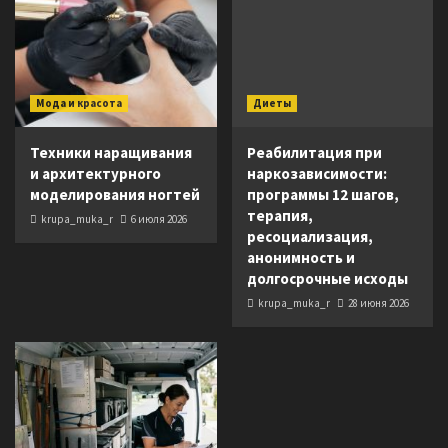
Мода и красота
Диеты
Техники наращивания
Реабилитация при
и архитектурного
наркозависимости:
моделирования ногтей
программы 12 шагов,
терапия,
krupa_muka_r
6 июля 2026
ресоциализация,
анонимность и
долгосрочные исходы
krupa_muka_r
28 июня 2026