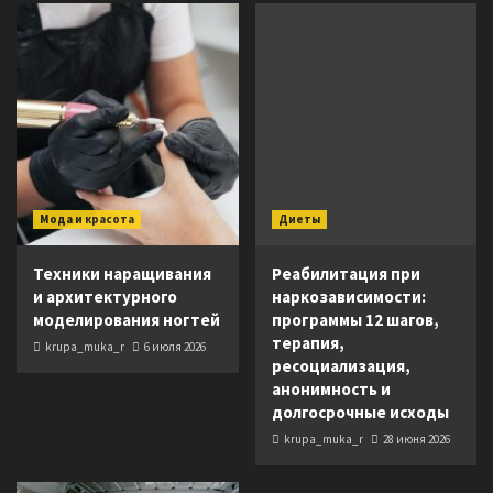
Мода и красота
Диеты
Техники наращивания
Реабилитация при
и архитектурного
наркозависимости:
моделирования ногтей
программы 12 шагов,
терапия,
krupa_muka_r
6 июля 2026
ресоциализация,
анонимность и
долгосрочные исходы
krupa_muka_r
28 июня 2026