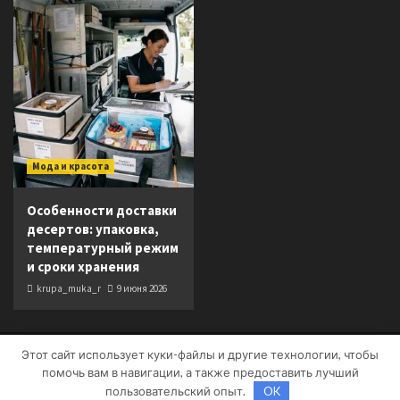
Мода и красота
Особенности доставки
десертов: упаковка,
температурный режим
и сроки хранения
krupa_muka_r
9 июня 2026
Этот сайт использует куки-файлы и другие технологии, чтобы
Copyright © Все права защищены.
|
CoverNews
от AF
помочь вам в навигации, а также предоставить лучший
themes.
пользовательский опыт.
OK