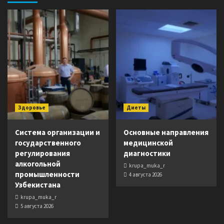
Здоровье
Диеты
Система организации и
Основные направления
государственного
медицинской
регулирования
диагностики
алкогольной
krupa_muka_r
промышленности
4 августа 2026
Узбекистана
krupa_muka_r
5 августа 2026