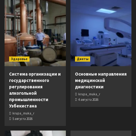
Здоровье
Диеты
Система организации и
Основные направления
государственного
медицинской
регулирования
диагностики
алкогольной
krupa_muka_r
промышленности
4 августа 2026
Узбекистана
krupa_muka_r
5 августа 2026