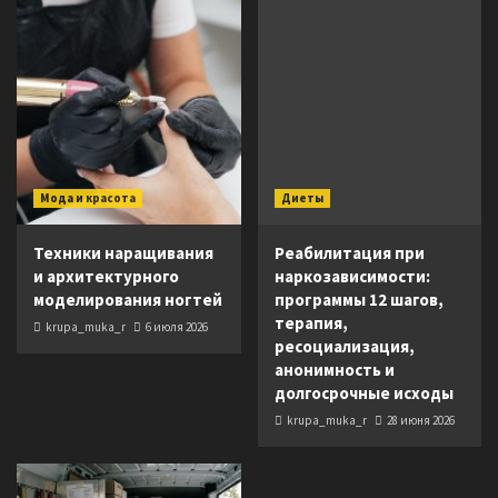
Мода и красота
Диеты
Техники наращивания
Реабилитация при
и архитектурного
наркозависимости:
моделирования ногтей
программы 12 шагов,
терапия,
krupa_muka_r
6 июля 2026
ресоциализация,
анонимность и
долгосрочные исходы
krupa_muka_r
28 июня 2026