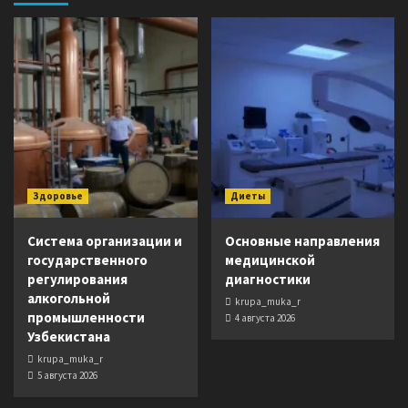
Здоровье
Диеты
Система организации и
Основные направления
государственного
медицинской
регулирования
диагностики
алкогольной
krupa_muka_r
промышленности
4 августа 2026
Узбекистана
krupa_muka_r
5 августа 2026