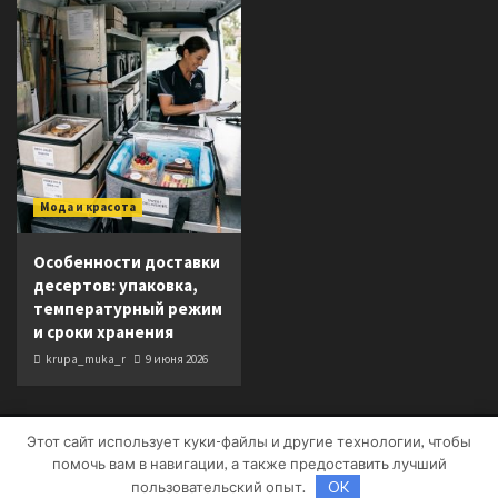
Мода и красота
Особенности доставки
десертов: упаковка,
температурный режим
и сроки хранения
krupa_muka_r
9 июня 2026
Этот сайт использует куки-файлы и другие технологии, чтобы
Copyright © Все права защищены.
|
CoverNews
от AF
помочь вам в навигации, а также предоставить лучший
themes.
пользовательский опыт.
OK