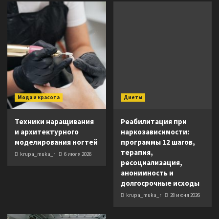
Мода и красота
Диеты
Техники наращивания
Реабилитация при
и архитектурного
наркозависимости:
моделирования ногтей
программы 12 шагов,
терапия,
krupa_muka_r
6 июля 2026
ресоциализация,
анонимность и
долгосрочные исходы
krupa_muka_r
28 июня 2026