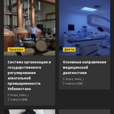
Здоровье
Диеты
Система организации и
Основные направления
государственного
медицинской
регулирования
диагностики
алкогольной
krupa_muka_r
промышленности
4 августа 2026
Узбекистана
krupa_muka_r
5 августа 2026