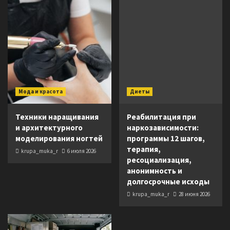
Мода и красота
Диеты
Техники наращивания
Реабилитация при
и архитектурного
наркозависимости:
моделирования ногтей
программы 12 шагов,
терапия,
krupa_muka_r
6 июля 2026
ресоциализация,
анонимность и
долгосрочные исходы
krupa_muka_r
28 июня 2026