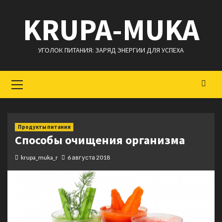
Перейти
KRUPA-MUKA
к
содержимому
УГОЛОК ПИТАНИЯ: ЗАРЯД ЭНЕРГИИ ДЛЯ УСПЕХА
Основное
меню
Продукты питания
Способы очищения организма
krupa_muka_r
6 августа 2018