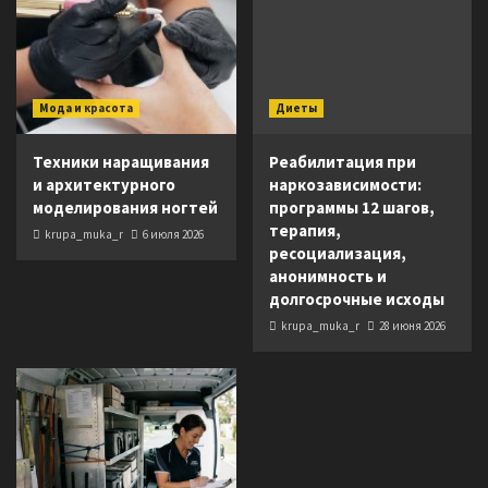
Мода и красота
Диеты
Техники наращивания
Реабилитация при
и архитектурного
наркозависимости:
моделирования ногтей
программы 12 шагов,
терапия,
krupa_muka_r
6 июля 2026
ресоциализация,
анонимность и
долгосрочные исходы
krupa_muka_r
28 июня 2026