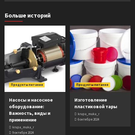
Больше историй
Продукты питания
Продукты питания
Насосы и насосное
Изготовление
оборудование:
пластиковой тары
Важность, виды и
krupa_muka_r
применение
6 октября 2024
krupa_muka_r
9 октября 2024