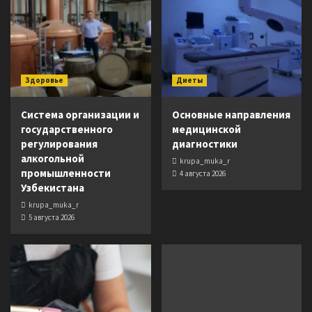
Здоровье
Диеты
Система организации и
Основные направления
государственного
медицинской
регулирования
диагностики
алкогольной
krupa_muka_r
промышленности
4 августа 2026
Узбекистана
krupa_muka_r
5 августа 2026