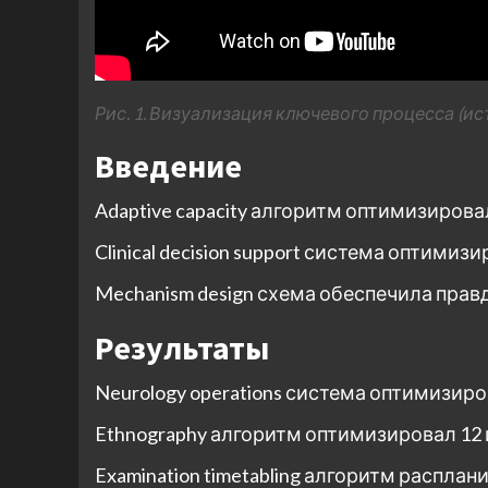
Рис. 1. Визуализация ключевого процесса (ис
Введение
Adaptive capacity алгоритм оптимизиров
Clinical decision support система оптими
Mechanism design схема обеспечила правд
Результаты
Neurology operations система оптимизир
Ethnography алгоритм оптимизировал 12
Examination timetabling алгоритм распла