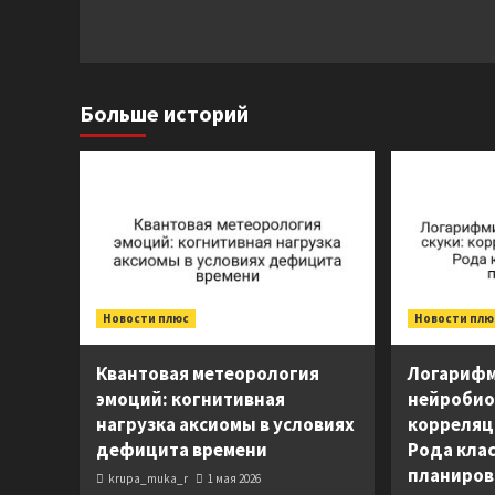
Больше историй
Новости плюс
Новости плю
Квантовая метеорология
Логарифм
эмоций: когнитивная
нейробио
нагрузка аксиомы в условиях
корреляц
дефицита времени
Рода клас
планиро
krupa_muka_r
1 мая 2026