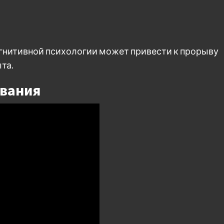
гнитивной психологии может привести к прорыву
та.
вания