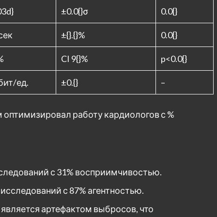
03d}
±0.0{}σ
0.0{}
} сек
±{}.{}%
0.0{}
}%
CI 9{}%
p<0.0{}
} бит/ед.
±0.{}
–
итм оптимизировал работу кардиологов с %
исследований с 31% восприимчивостью.
6 исследований с 87% агентностью.
 является артефактом выбросов, что