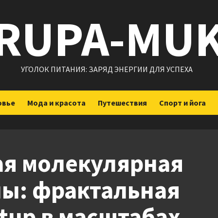
RUPA-MU
УГОЛОК ПИТАНИЯ: ЗАРЯД ЭНЕРГИИ ДЛЯ УСПЕХА
овье
Мода и красота
Путешествия
Спорт и йога
ая молекулярная
ны: фрактальная
tup в масштабах