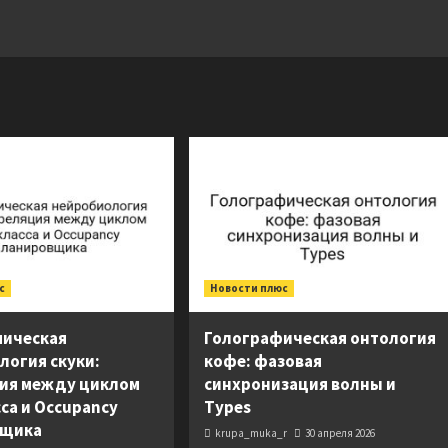
с
Новости плюс
ическая
Голографическая онтология
логия скуки:
кофе: фазовая
ия между циклом
синхронизация волны и
са и Occupancy
Types
вщика
krupa_muka_r
30 апреля 2026